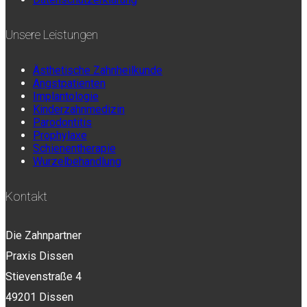
Unsere Leistungen
Ästhetische Zahnheilkunde
Angstpatienten
Implantologie
Kinderzahnmedizin
Parodontitis
Prophylaxe
Schienentherapie
Wurzelbehandlung
Kontakt
Die Zahnpartner
Praxis Dissen
Stievenstraße 4
49201 Dissen