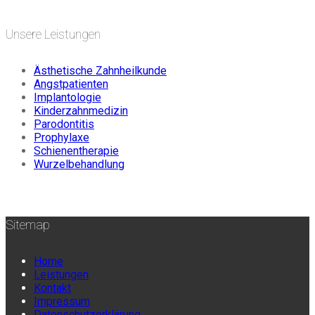
Unsere Leistungen
Ästhetische Zahnheilkunde
Angstpatienten
Implantologie
Kinderzahnmedizin
Parodontitis
Prophylaxe
Schienentherapie
Wurzelbehandlung
Sitemap
Home
Leistungen
Kontakt
Impressum
Datenschutzerklärung