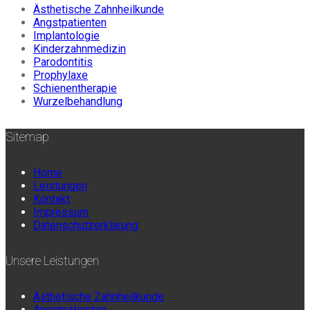
Ästhetische Zahnheilkunde
Angstpatienten
Implantologie
Kinderzahnmedizin
Parodontitis
Prophylaxe
Schienentherapie
Wurzelbehandlung
Sitemap
Home
Leistungen
Kontakt
Impressum
Datenschutzerklärung
Unsere Leistungen
Ästhetische Zahnheilkunde
Angstpatienten