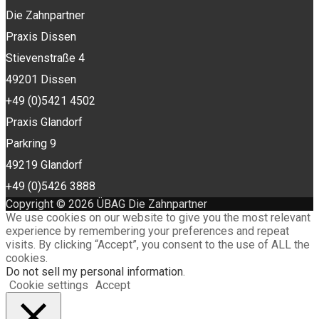
Die Zahnpartner
Praxis Dissen
Stievenstraße 4
49201 Dissen
+49 (0)5421 4502
Praxis Glandorf
Parkring 9
49219 Glandorf
+49 (0)5426 3888
Copyright © 2026 ÜBAG Die Zahnpartner
We use cookies on our website to give you the most relevant
experience by remembering your preferences and repeat
visits. By clicking “Accept”, you consent to the use of ALL the
cookies.
Do not sell my personal information
.
Cookie settings
Accept