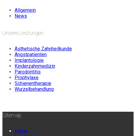
Allgemein
News
Unsere Leistungen
Ästhetische Zahnheilkunde
Angstpatienten
Implantologie
Kinderzahnmedizin
Parodontitis
Prophylaxe
Schienentherapie
Wurzelbehandlung
Sitemap
Home