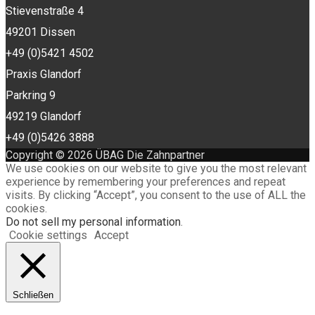
Stievenstraße 4
49201 Dissen
+49 (0)5421 4502
Praxis Glandorf
Parkring 9
49219 Glandorf
+49 (0)5426 3888
Copyright © 2026 ÜBAG Die Zahnpartner
We use cookies on our website to give you the most relevant
experience by remembering your preferences and repeat
visits. By clicking “Accept”, you consent to the use of ALL the
cookies.
Do not sell my personal information
.
Cookie settings
Accept
Schließen