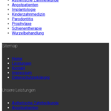
Ästhetische Zahnheilkunde
Angstpatienten
Implantologie
Kinderzahnmedizin
Parodontitis
Prophylaxe
Schienentherapie
Wurzelbehandlung
Sitemap
Home
Leistungen
Kontakt
Impressum
Datenschutzerklärung
Unsere Leistungen
Ästhetische Zahnheilkunde
Angstpatienten