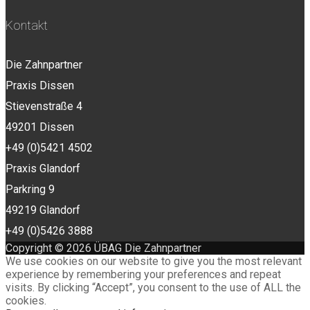
Kontakt
Die Zahnpartner
Praxis Dissen
Stievenstraße 4
49201 Dissen
+49 (0)5421 4502
Praxis Glandorf
Parkring 9
49219 Glandorf
+49 (0)5426 3888
Copyright © 2026 ÜBAG Die Zahnpartner
We use cookies on our website to give you the most relevant
experience by remembering your preferences and repeat
visits. By clicking “Accept”, you consent to the use of ALL the
cookies.