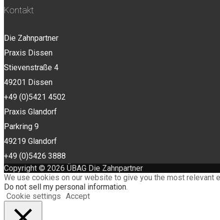
Kontakt
Die Zahnpartner
Praxis Dissen
Stievenstraße 4
49201 Dissen
+49 (0)5421 4502
Praxis Glandorf
Parkring 9
49219 Glandorf
+49 (0)5426 3888
Copyright © 2026 ÜBAG Die Zahnpartner
We use cookies on our website to give you the most relevant e
Do not sell my personal information
.
Cookie settings
Accept