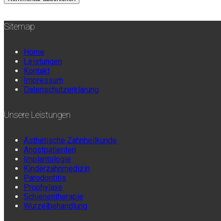
Sitemap
Home
Leistungen
Kontakt
Impressum
Datenschutzerklärung
Unsere Leistungen
Ästhetische Zahnheilkunde
Angstpatienten
Implantologie
Kinderzahnmedizin
Parodontitis
Prophylaxe
Schienentherapie
Wurzelbehandlung