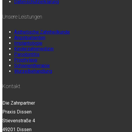
Datenschutzerklärung
Unsere Leistungen
Ästhetische Zahnheilkunde
Angstpatienten
Implantologie
Kinderzahnmedizin
Parodontitis
Prophylaxe
Schienentherapie
Wurzelbehandlung
Kontakt
Die Zahnpartner
Praxis Dissen
Stievenstraße 4
49201 Dissen