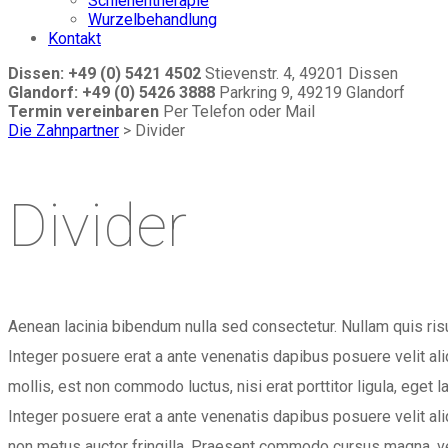
Schienentherapie
Wurzelbehandlung
Kontakt
Dissen: +49 (0) 5421 4502
Stievenstr. 4, 49201 Dissen
Glandorf: +49 (0) 5426 3888
Parkring 9, 49219 Glandorf
Termin vereinbaren
Per Telefon oder Mail
Die Zahnpartner
>
Divider
Divider
Aenean lacinia bibendum nulla sed consectetur. Nullam quis ris
Integer posuere erat a ante venenatis dapibus posuere velit ali
mollis, est non commodo luctus, nisi erat porttitor ligula, eget 
Integer posuere erat a ante venenatis dapibus posuere velit alique
non metus auctor fringilla. Praesent commodo cursus magna, ve