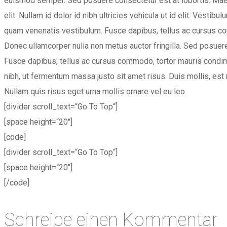
euismod semper. Sed posuere consectetur est at lobortis. Maecen
elit. Nullam id dolor id nibh ultricies vehicula ut id elit. Vest
quam venenatis vestibulum. Fusce dapibus, tellus ac cursus c
Donec ullamcorper nulla non metus auctor fringilla. Sed posuere 
Fusce dapibus, tellus ac cursus commodo, tortor mauris condi
nibh, ut fermentum massa justo sit amet risus. Duis mollis, est 
Nullam quis risus eget urna mollis ornare vel eu leo.
[divider scroll_text=“Go To Top“]
[space height=“20″]
[code]
[divider scroll_text=“Go To Top“]
[space height=“20″]
[/code]
Schreibe einen Kommentar