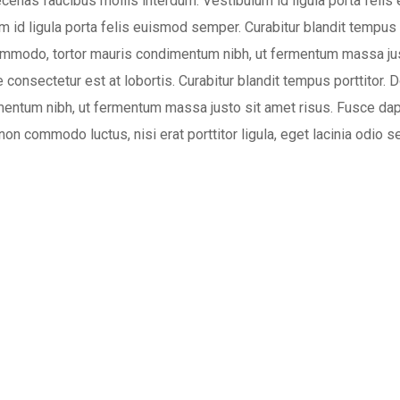
as faucibus mollis interdum. Vestibulum id ligula porta felis eu
ibulum id ligula porta felis euismod semper. Curabitur blandit temp
ommodo, tortor mauris condimentum nibh, ut fermentum massa jus
consectetur est at lobortis. Curabitur blandit tempus porttitor. D
mentum nibh, ut fermentum massa justo sit amet risus. Fusce da
non commodo luctus, nisi erat porttitor ligula, eget lacinia odio 