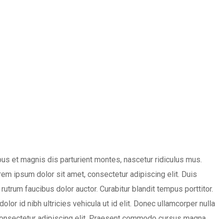
bus et magnis dis parturient montes, nascetur ridiculus mus.
rem ipsum dolor sit amet, consectetur adipiscing elit. Duis
 rutrum faucibus dolor auctor. Curabitur blandit tempus porttitor.
olor id nibh ultricies vehicula ut id elit. Donec ullamcorper nulla
 consectetur adipiscing elit. Praesent commodo cursus magna,