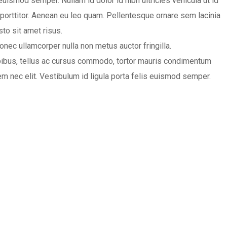
ismod semper. Nullam id dolor id nibh ultricies vehicula ut id
us porttitor. Aenean eu leo quam. Pellentesque ornare sem lacinia
to sit amet risus.
onec ullamcorper nulla non metus auctor fringilla.
pibus, tellus ac cursus commodo, tortor mauris condimentum
sem nec elit. Vestibulum id ligula porta felis euismod semper.