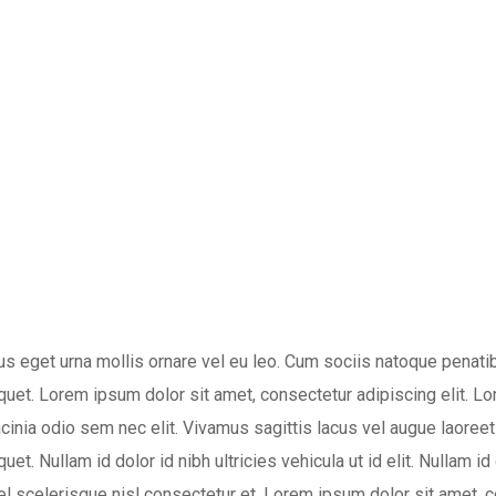
us eget urna mollis ornare vel eu leo. Cum sociis natoque penati
quet. Lorem ipsum dolor sit amet, consectetur adipiscing elit. Lo
lacinia odio sem nec elit. Vivamus sagittis lacus vel augue laoreet
t. Nullam id dolor id nibh ultricies vehicula ut id elit. Nullam id d
l scelerisque nisl consectetur et. Lorem ipsum dolor sit amet,