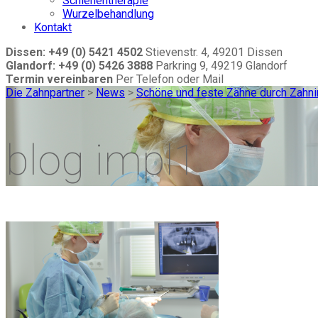
Schienentherapie
Wurzelbehandlung
Kontakt
Dissen: +49 (0) 5421 4502
Stievenstr. 4, 49201 Dissen
Glandorf: +49 (0) 5426 3888
Parkring 9, 49219 Glandorf
Termin vereinbaren
Per Telefon oder Mail
Die Zahnpartner
>
News
>
Schöne und feste Zähne durch Zahni
blog impl1