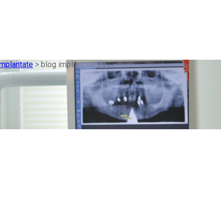
mplantate
>
blog impl1