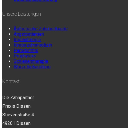
Unsere Leistungen
Ästhetische Zahnheilkunde
Angstpatienten
Implantologie
Kinderzahnmedizin
Parodontitis
Prophylaxe
Schienentherapie
Wurzelbehandlung
Kontakt
Die Zahnpartner
Praxis Dissen
Stievenstraße 4
49201 Dissen