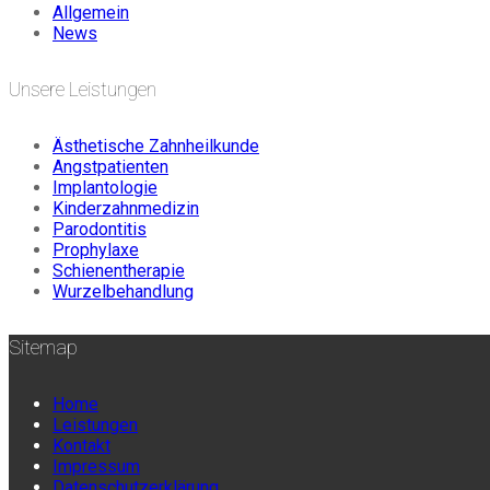
Allgemein
News
Unsere Leistungen
Ästhetische Zahnheilkunde
Angstpatienten
Implantologie
Kinderzahnmedizin
Parodontitis
Prophylaxe
Schienentherapie
Wurzelbehandlung
Sitemap
Home
Leistungen
Kontakt
Impressum
Datenschutzerklärung