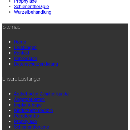
Prophylaxe
Schienentherapie
Wurzelbehandlung
Sitemap
Home
Leistungen
Kontakt
Impressum
Datenschutzerklärung
Unsere Leistungen
Ästhetische Zahnheilkunde
Angstpatienten
Implantologie
Kinderzahnmedizin
Parodontitis
Prophylaxe
Schienentherapie