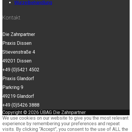
Wurzelbehandlung
Kontakt
Die Zahnpartner
Praxis Dissen
Stievenstraße 4
49201 Dissen
+49 (0)5421 4502
Praxis Glandorf
Parkring 9
49219 Glandorf
+49 (0)5426 3888
Copyright © 2026 ÜBAG Die Zahnpartner
We use cookies on our website to give you the most relevant
experience by remembering your preferences and repeat
visits. By clicking “Accept”, you consent to the use of ALL the